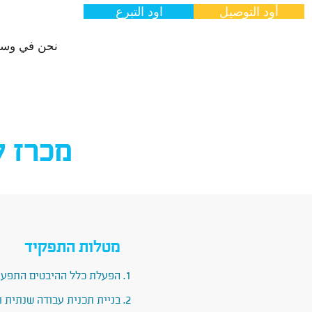
أود التوصيل
اود التبرع
اتصلوا بنا
معرض
نحن في وسائ
מכרז ל
מטלות התפקיד
הפעלת כלל ההיבטים התפעול
בניית תכנית עבודה שנתית ו