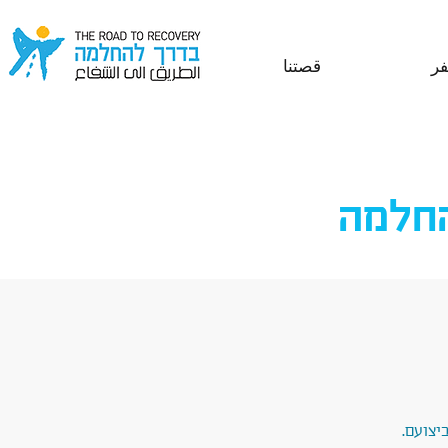
ر
قصتنا
החלמה
יצועם.