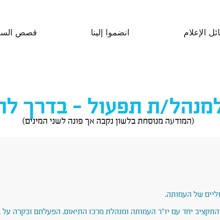
ل الإعلام
انضموا إلينا
قصص السف
מנהל/ת תפעול - בדרך ל
(המודעה מנוסחת בלשון נקבה אך פונה לשני המינים)
יים של העמותה.
התקציב יחד עם יו"ר העמותה ומנהלת מרכז התיאום, הפעלתם ובקרה על ב