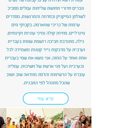
עטורת דשא וצלולת עצים. קבוצה של נשים
וגברים חדורי תחושת שליחות עמלים מסביב
לשולחן הפיקניק ובחדווה והתרגשות, מסדרים
ערמות של כריכי שווארמה, בקבוקי מים
מינרליים, פחיות קולה ומיני עוגיות וקינוחים.
גילה, מתנדבת חביבה רושמת שמות בעברית
וערבית על מדבקות נייר קטנות ומצמידה לכל
אחת ואחד על החזה. אני נושא את שמי בעברית
ובערבית ועל פני ארשת של חשיבות. עמליה
עוברת על הרשימות והדסה מוודאה שוב ושוב
שהכל מתנהל לפי התכנית.
קרא עוד