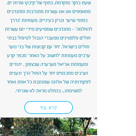
שעת בוקר מוקדמת, בחוף של קיבוץ שדות ים,
מתאספים אט אט עשרות מתנדבות ומתנדבים
כסופי שיער וברק בעיניים, מעמותת ׳בדרך
להחלמה׳ - מתנדבים שמסיעים מידי יום עשרות
חולים פלסטינים ממעברי הגבול לטיפול בבתי
חולים בישראל, יחד עם קבוצות של בני נוער
ערבים מעמותת ׳לחשוב על האחר׳ מכפר קרע
ומעמותת אג׳יאל מערערה שבצפון . יהודים
וערבים מתכנסים יחד על החול הרך ונענים
לפקודותיה של אלונה שמנתבת כל אחת ואחד
למשימתו... בהחלט מראה לא שגרתי.
קרא עוד