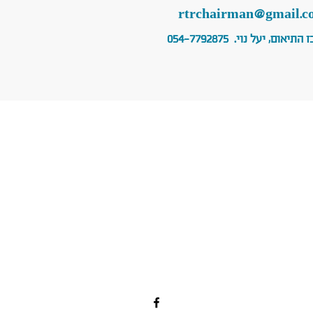
rtrchairman@gmail.c
, יעל נוי. 054-7792875
בדרך להחלמה
050-7184694
office.r2r@gmail.com
פרדס חנה כרכור, 37021